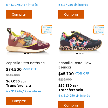
6
x
$10.950
sin interés
6
x
$7.950
sin interés
Comprar
Comprar
ÚLTIMOS
ÚLTIMOS
EN
EN
STOCK
STOCK
Zapatilla Ultra Botánica
Zapatilla Retro Flow
Esencia
$74.500
-
50
%
OFF
$65.700
-
70
%
OFF
$149.000
$219.000
$67.050
con
$59.130
con
6
x
$12.416,67
sin interés
6
x
$10.950
sin interés
Comprar
Comprar