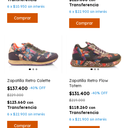
6
x
$10.950
sin interés
6
x
$22.900
sin interés
Comprar
Comprar
Zapatilla Retro Colette
Zapatilla Retro Flow
Totem
$137.400
-
40
%
OFF
$131.400
-
40
%
OFF
$229.000
$219.000
$123.660
con
$118.260
con
6
x
$22.900
sin interés
6
x
$21.900
sin interés
Comprar