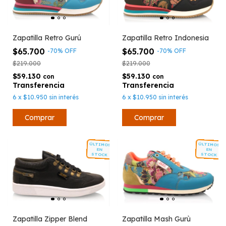
Zapatilla Retro Gurú
Zapatilla Retro Indonesia
$65.700
$65.700
-
70
%
OFF
-
70
%
OFF
$219.000
$219.000
$59.130
$59.130
con
con
6
x
$10.950
sin interés
6
x
$10.950
sin interés
Comprar
Comprar
ÚLTIMOS
ÚLTIMOS
EN
EN
STOCK
STOCK
Zapatilla Zipper Blend
Zapatilla Mash Gurù