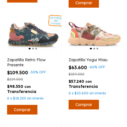
Comprar
ÚLTIMOS
EN
STOCK
Zapatilla Retro Flow
Zapatilla Yogui Miau
Presente
$63.600
-
60
%
OFF
$109.500
-
50
%
OFF
$159.000
$219.000
$57.240
con
$98.550
con
6
x
$10.600
sin interés
6
x
$18.250
sin interés
Comprar
Comprar