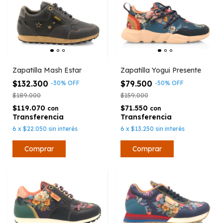
Zapatilla Mash Estar
Zapatilla Yogui Presente
$132.300
$79.500
-
30
%
OFF
-
50
%
OFF
$189.000
$159.000
$119.070
$71.550
con
con
6
x
$22.050
sin interés
6
x
$13.250
sin interés
Comprar
Comprar