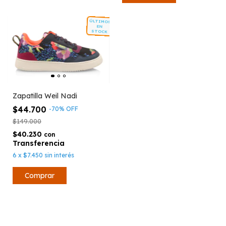
ÚLTIMOS
EN
STOCK
Zapatilla Weil Nadi
$44.700
-
70
%
OFF
$149.000
$40.230
con
6
x
$7.450
sin interés
Comprar