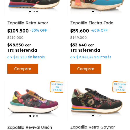
Zapatilla Electra Jade
Zapatilla Retro Amor
$59.600
$109.500
-
60
%
OFF
-
50
%
OFF
$149.000
$219.000
$53.640
$98.550
con
con
6
x
$9.933,33
sin interés
6
x
$18.250
sin interés
Comprar
Comprar
ÚLTIMOS
ÚLTIMOS
EN
EN
STOCK
STOCK
Zapatilla Retro Gaynor
Zapatilla Revival Unión