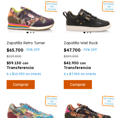
ÚLTIMOS
ÚLTIMOS
EN
EN
STOCK
STOCK
Zapatilla Retro Turner
Zapatilla Weil Rock
$65.700
$47.700
-
70
%
OFF
-
70
%
OFF
$219.000
$159.000
$59.130
$42.930
con
con
6
x
$10.950
sin interés
6
x
$7.950
sin interés
Comprar
Comprar
ÚLTIMOS
ÚLTIMOS
EN
EN
STOCK
STOCK