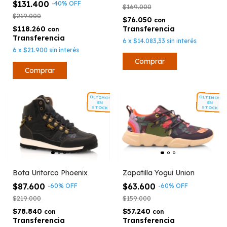
$131.400
-
40
%
OFF
$169.000
$219.000
$76.050
con
$118.260
con
6
x
$14.083,33
sin interés
6
x
$21.900
sin interés
Comprar
Comprar
ÚLTIMOS
ÚLTIMOS
EN
EN
STOCK
STOCK
Bota Uritorco Phoenix
Zapatilla Yogui Union
$87.600
$63.600
-
60
%
OFF
-
60
%
OFF
$219.000
$159.000
$78.840
$57.240
con
con