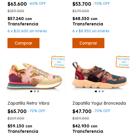
$63.600
$53.700
-
60
%
OFF
-
70
%
OFF
$159.000
$179.000
$57.240
$48.330
con
con
6
x
$10.600
sin interés
6
x
$8.950
sin interés
Comprar
Comprar
ÚLTIMOS
ÚLTIMOS
EN
EN
STOCK
STOCK
Zapatilla Retro Vibra
Zapatilla Yogui Bronceada
$65.700
$47.700
-
70
%
OFF
-
70
%
OFF
$219.000
$159.000
$59.130
$42.930
con
con