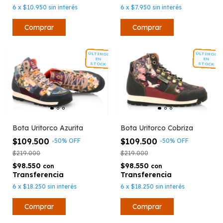
6
x
$10.950
sin interés
6
x
$7.950
sin interés
Comprar
Comprar
ÚLTIMOS
ÚLTIMOS
EN
EN
STOCK
STOCK
Bota Uritorco Azurita
Bota Uritorco Cobriza
$109.500
$109.500
-
50
%
OFF
-
50
%
OFF
$219.000
$219.000
$98.550
$98.550
con
con
6
x
$18.250
sin interés
6
x
$18.250
sin interés
Comprar
Comprar