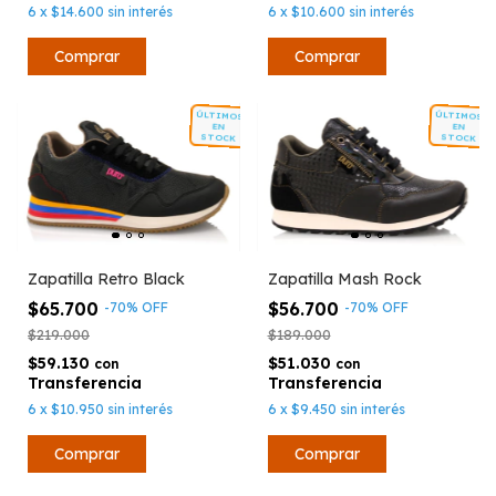
6
x
$14.600
sin interés
6
x
$10.600
sin interés
Comprar
Comprar
ÚLTIMOS
ÚLTIMOS
EN
EN
STOCK
STOCK
Zapatilla Mash Rock
Zapatilla Retro Black
$56.700
$65.700
-
70
%
OFF
-
70
%
OFF
$189.000
$219.000
$51.030
$59.130
con
con
6
x
$9.450
sin interés
6
x
$10.950
sin interés
Comprar
Comprar