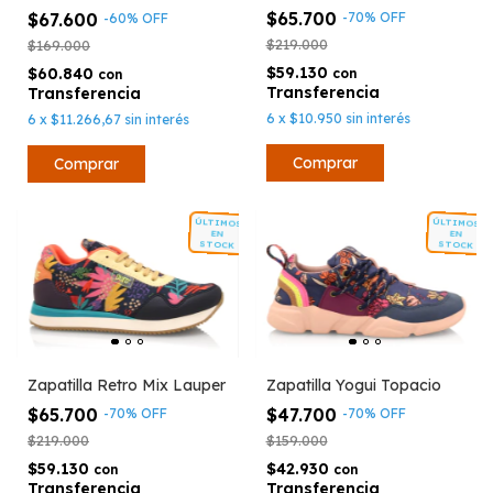
$65.700
$67.600
-
70
%
OFF
-
60
%
OFF
$219.000
$169.000
$59.130
$60.840
con
con
6
x
$10.950
sin interés
6
x
$11.266,67
sin interés
Comprar
Comprar
ÚLTIMOS
ÚLTIMOS
EN
EN
STOCK
STOCK
Zapatilla Retro Mix Lauper
Zapatilla Yogui Topacio
$65.700
$47.700
-
70
%
OFF
-
70
%
OFF
$219.000
$159.000
$59.130
$42.930
con
con