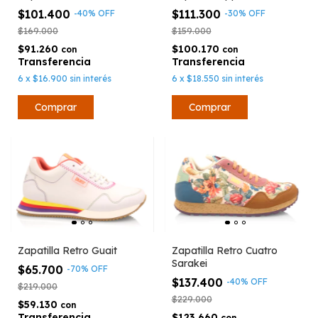
$101.400
$111.300
-
40
%
OFF
-
30
%
OFF
$169.000
$159.000
$91.260
$100.170
con
con
6
x
$16.900
sin interés
6
x
$18.550
sin interés
Comprar
Comprar
Zapatilla Retro Guait
Zapatilla Retro Cuatro
Sarakei
$65.700
-
70
%
OFF
$137.400
-
40
%
OFF
$219.000
$229.000
$59.130
con
$123.660
con