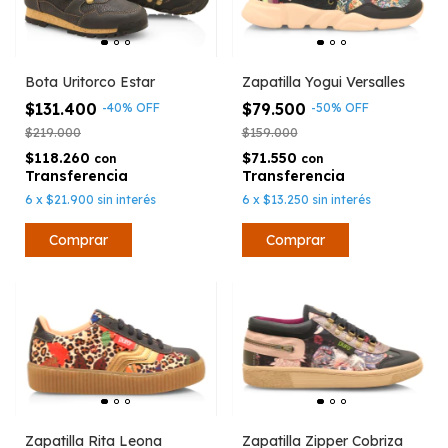
Bota Uritorco Estar
Zapatilla Yogui Versalles
$131.400
$79.500
-
40
%
OFF
-
50
%
OFF
$219.000
$159.000
$118.260
$71.550
con
con
6
x
$21.900
sin interés
6
x
$13.250
sin interés
Comprar
Comprar
Zapatilla Rita Leona
Zapatilla Zipper Cobriza