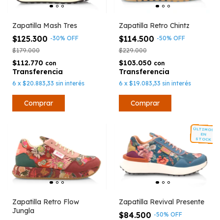
Zapatilla Mash Tres
Zapatilla Retro Chintz
$125.300
$114.500
-
30
%
OFF
-
50
%
OFF
$179.000
$229.000
$112.770
$103.050
con
con
6
x
$20.883,33
sin interés
6
x
$19.083,33
sin interés
Comprar
Comprar
ÚLTIMOS
EN
STOCK
Zapatilla Retro Flow
Zapatilla Revival Presente
Jungla
$84.500
-
50
%
OFF