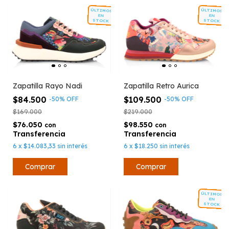
ÚLTIMOS
ÚLTIMOS
EN
EN
STOCK
STOCK
Zapatilla Rayo Nadi
Zapatilla Retro Aurica
$84.500
$109.500
-
50
%
OFF
-
50
%
OFF
$169.000
$219.000
$76.050
$98.550
con
con
6
x
$14.083,33
sin interés
6
x
$18.250
sin interés
Comprar
Comprar
ÚLTIMOS
EN
STOCK