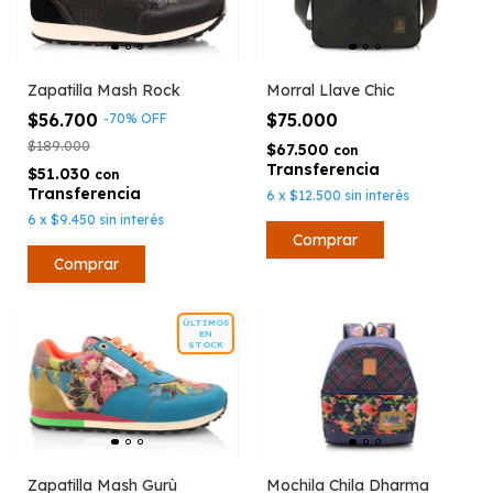
Zapatilla Mash Rock
Morral Llave Chic
$56.700
$75.000
-
70
%
OFF
$189.000
$67.500
con
$51.030
con
6
x
$12.500
sin interés
6
x
$9.450
sin interés
Comprar
ÚLTIMOS
EN
STOCK
Zapatilla Mash Gurù
Mochila Chila Dharma