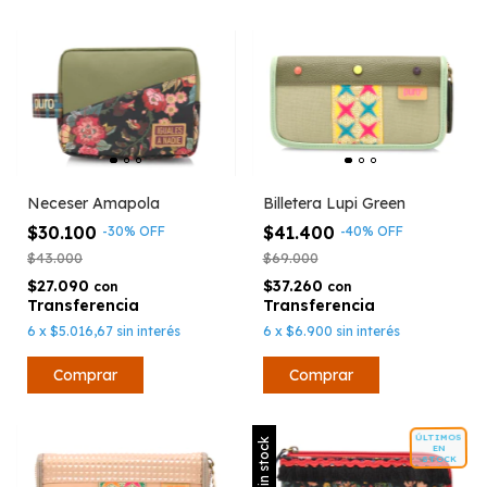
Neceser Amapola
Billetera Lupi Green
$30.100
$41.400
-
30
%
OFF
-
40
%
OFF
$43.000
$69.000
$27.090
$37.260
con
con
6
x
$5.016,67
sin interés
6
x
$6.900
sin interés
ÚLTIMOS
Sin stock
EN
STOCK