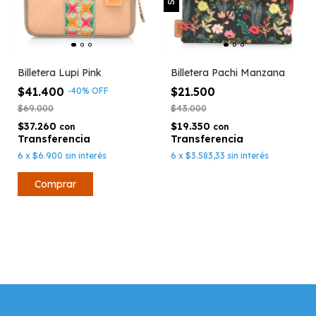
Billetera Pachi Manzana
Billetera Lupi Pink
$21.500
$41.400
-
40
%
OFF
$43.000
$69.000
$19.350
$37.260
con
con
6
x
$3.583,33
sin interés
6
x
$6.900
sin interés