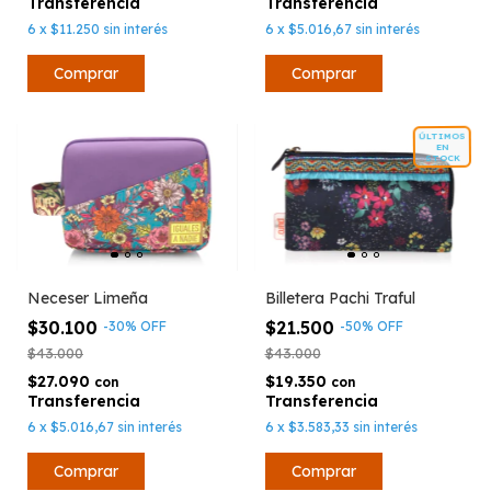
6
x
$11.250
sin interés
6
x
$5.016,67
sin interés
ÚLTIMOS
EN
STOCK
Billetera Pachi Traful
Neceser Limeña
$21.500
$30.100
-
50
%
OFF
-
30
%
OFF
$43.000
$43.000
$19.350
$27.090
con
con
6
x
$3.583,33
sin interés
6
x
$5.016,67
sin interés