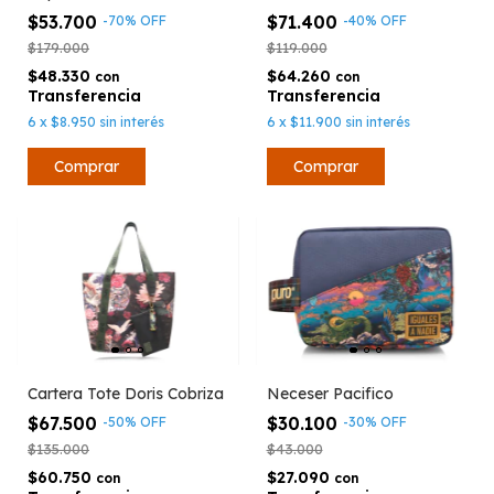
$53.700
$71.400
-
70
%
OFF
-
40
%
OFF
$179.000
$119.000
$48.330
$64.260
con
con
6
x
$8.950
sin interés
6
x
$11.900
sin interés
Comprar
Cartera Tote Doris Cobriza
Neceser Pacifico
$67.500
$30.100
-
50
%
OFF
-
30
%
OFF
$135.000
$43.000
$60.750
$27.090
con
con